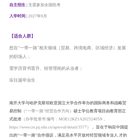
自主招生
|
无需参加全国统考
入学时间
|
2027年9月
【适合人群】
想在“一带一路”相关领域（贸易、跨境电商、区域经济）发展
的职场人；
需学历背书晋升、转管理岗的从业者；
应往届毕业生
南开大学与哈萨克斯坦欧亚国立大学合作举办的国际商务和战略贸
易控制
（“一带一路”经贸合作方向）
硕士学位教育项目由教育部正
式批准
（办学批准书 编号：MOE12KZ1A20252405N，
https://www.crs.jsj.edu.cn/aproval/detail/3577）
， 旨在于响应中国提
出的“一带一路”合作倡议，满足高水平开放对经贸领域专业人 才的