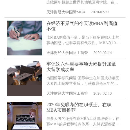
连续两年超越全世界其他地区商学院。在中
国，商学院的申请数量在2019年上升了
2020-02-25
天津财经大学国际MBA
5.2%，其中本地学生的数量增加了6.8%，而
国际申请的数量也增加了3.9%。分析认为，
在经济不景气的今天读MBA到底值
人数的增长并
不值
读MBA到底值不值，是当下很多在职人士的
职场困惑，也非常具有代表性。MBA在10年
前被很多人过度神化了，而近些年，随着
2020-02-14
天津财经大学国际工商管
MBA报考人数的不断增加，MBA的光环已
远不及10年前的耀眼，关键是对薪水
牢记这六件重要事项大幅提升加拿
大留学成功率
出国留学移民问题:国际学生在加国成功读完
大专以上院校学业后，可获得最长三年的工
作签证。在工作签证期满内如累计一年以上
2020-02-13
天津财经大学国际工商管
相关工作经验，并通过语言测试(如雅思成绩
5分或以上)即可提出申请经验类移民
2020年免联考的在职硕士、在职
MBA项目推荐
最多人考的还是在职MBA工商管理硕士，在
职MBA的课程和培养体系，人脉资源都是很
好的。这也是为什么在职MBA 18年19年报