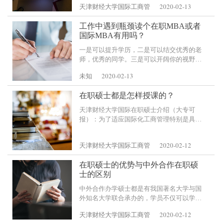
2020-02-13
天津财经大学国际工商管
考人数越来越多的原因，难度还是不小的，
有同学考了几年最终选择了免
工作中遇到瓶颈读个在职MBA或者
国际MBA有用吗？
一是可以提升学历，二是可以结交优秀的老
师，优秀的同学。三是可以开阔你的视野，
四是可以不断刷新你的认知，无论工作还是
2020-02-13
未知
生活。但是目前MBA的学校很多，并不是所
有的院校都能帮助到你，所以根据你自己的
在职硕士都是怎样授课的？
实际
天津财经大学国际在职硕士介绍（大专可
报）：为了适应国际化工商管理特别是具有
公司理财专长人才的需要，本项目培养具有
全球商务视野，熟悉国际商务，具备公司理
2020-02-12
天津财经大学国际工商管
财专长和良好职业道德
在职硕士的优势与中外合作在职硕
士的区别
中外合作办学硕士都是有我国著名大学与国
外知名大学联合承办的，学员不仅可以学到
我国传统管理办法还可以学到国外先进管理
2020-02-12
天津财经大学国际工商管
知识，可以掌握各自的优点、特色并将其融