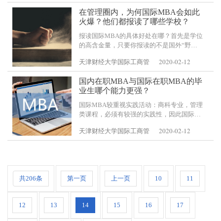
会贯通，提高自己的
在管理圈内，为何国际MBA会如此
火爆？他们都报读了哪些学校？
报读国际MBA的具体好处在哪？首先是学位
的高含金量，只要你报读的不是国外“野
鸡”大学，那么获取的国际MBA学位，则相
2020-02-12
天津财经大学国际工商管
当于国内硕士学位，加上商业领域对MBA的
重视度，含金量不必多说
国内在职MBA与国际在职MBA的毕
业生哪个能力更强？
国际MBA较重视实践活动：商科专业，管理
类课程，必须有较强的实践性，因此国际
MBA在课程内容上更重视实践性。除开传统
2020-02-12
天津财经大学国际工商管
式的课堂教学授课外，也有调查新项目、电
子计算机仿真模拟管理决策主题活动、现
共206条
第一页
上一页
10
11
12
13
14
15
16
17