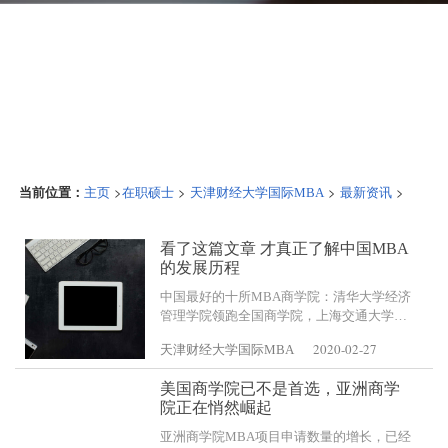
当前位置：
>
>
>
>
主页
在职硕士
天津财经大学国际MBA
最新资讯
看了这篇文章 才真正了解中国MBA
的发展历程
中国最好的十所MBA商学院：清华大学经济
管理学院领跑全国商学院，上海交通大学安
泰经济与管理学院、北京大学光华管理学院
2020-02-27
天津财经大学国际MBA
分别位列第二名和第三名。复旦大学管理学
院（第四名）、中山大
美国商学院已不是首选，亚洲商学
院正在悄然崛起
亚洲商学院MBA项目申请数量的增长，已经