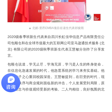
▲ 北邮-里昂EMBA项目在读生代表祁俊雨
2020级春季班新生代表来自四川长虹佳华信息产品有限责任公
司包顺仓和在全球市值最大的互联网公司亚马逊通技术服务 (北
京) 有限公司的2020级秋季班新生代表王慧敏分别作了分享发
言。
包顺仓说道，学无止尽，学海无涯，学习是人生的终身使命，
在信息化急速发展的时代，他急需系统的学习来夯实基础。他
怀着赤子之心重回校园深造。王慧敏提到，在巨变的时代，现
有市场秩序与商业规则面临新的冲击，个人发展受到局限，原
有的理念与价值观经受新的考验。二人均相信，良好氛围的北
京邮电大学和里昂商学院，与专家学者交流，与各界精英碰
撞，定会重新认知自我，获得突破。他们代表新生承诺，未来
的学习生活中，以饱满的热情，最全面的投入，完成学业，与