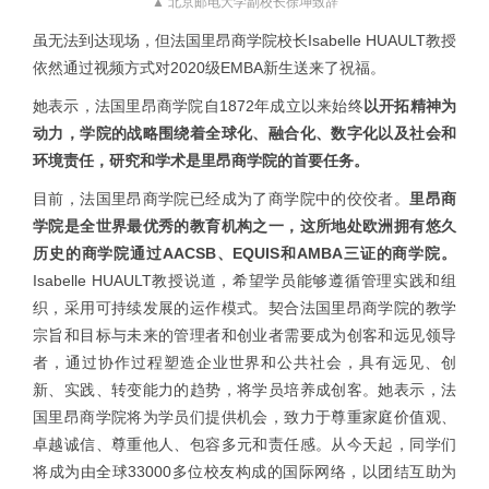
▲ 北京邮电大学副校长徐坤致辞
虽无法到达现场，但法国里昂商学院校长Isabelle HUAULT教授
依然通过视频方式对2020级EMBA新生送来了祝福。
她表示，法国里昂商学院自1872年成立以来始终
以开拓精神为
动力，学院的战略围绕着全球化、融合化、数字化以及社会和
环境责任，研究和学术是里昂商学院的首要任务。
目前，法国里昂商学院已经成为了商学院中的佼佼者。
里昂商
学院是全世界最优秀的教育机构之一，这所地处欧洲拥有悠久
历史的商学院通过AACSB、EQUIS和AMBA三证的商学院。
Isabelle HUAULT教授说道，希望学员能够遵循管理实践和组
织，采用可持续发展的运作模式。契合法国里昂商学院的教学
宗旨和目标与未来的管理者和创业者需要成为创客和远见领导
者，通过协作过程塑造企业世界和公共社会，具有远见、创
新、实践、转变能力的趋势，将学员培养成创客。她表示，法
国里昂商学院将为学员们提供机会，致力于尊重家庭价值观、
卓越诚信、尊重他人、包容多元和责任感。从今天起，同学们
将成为由全球33000多位校友构成的国际网络，以团结互助为