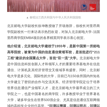
▲ 奏唱法兰西共和国与中华人民共和国国歌
北京邮电大学副校长徐坤教授做了开场致辞，徐校长对里昂商
学院副校长一行来访表示热烈欢迎，对加入北京邮电大学-法国
里昂商学院EMBA项目的各界精英同学表示衷心祝贺。
他介绍道，北京邮电大学建校于1955年，是新中国第一所邮电
高等院校，被誉为中国的信息通信黄埔军校，是首批进行“211
工程”建设的全国重点大学，首批“双一流”大学。
北京邮电大学
是中国信息科技创新人才和领军人才的重要培养基地并在信息
通信、计算机及其经济管理交叉领域享有盛誉。同时，北京邮
电大学是多元化、国际性的大学，目前已与150余所国内外知名
大学建立了密切的合作与交流关系。经济管理学院定位于培养
世界信息通信产业领军人才，是北京邮电大学最早成立的三大
学院之一，也是中国著名的商学院，许多教授毕业于世界著名
大学，诸多毕业生在世界500强企业、尤其是信息通信互联网领
域的高科技企业担任高管。
“问津以溯源，问津以明志，问津以