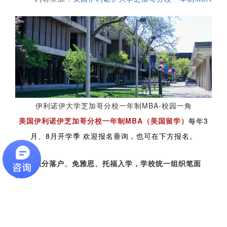
伊利诺伊大学芝加哥分校一年制MBA-校园一角
美国伊利诺伊芝加哥分校
一年制MBA（美国留学）
每年3
月、8月开学季 欢迎报名垂询，也可在下方报名。
◆
可积分落户、
免雅思、托福入学，
学校统一组织笔面
试。
◆
国内认可硕士学历、学位
◆
随行家属安排人性化