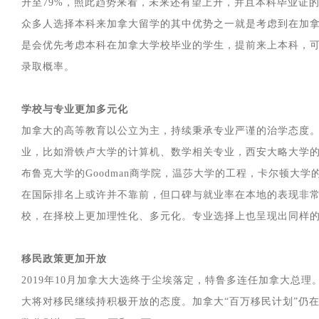
升至79%，照此趋势来看，未来还有望上升，并且本科毕业证
众多人选择本科来加拿大留学的其中优势之一就是考虑到在加
是会优先考虑本科在加拿大学校毕业的学生，提前来上本科，
录取概率。
学校与专业更加多元化
加拿大的高等教育以公立为主，持续秉承专业严谨的治学态度
业，比如滑铁卢大学的计算机、数学相关专业，西安大略大学的Ive
布鲁克大学的Goodman商学院，温莎大学的工程，卡尔顿大
在国际排名上或许并不靠前，但口碑与就业率在本地的表现非
校，在择校上更加理性化、多元化。专业选择上也呈现出同样
移民政策更加开放
2019年10月加拿大大选终于尘埃落定，特鲁多连任加拿大总
大将对移民继续持积极开放的态度。加拿大“百万移民计划”仍在进