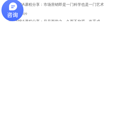
国际MBA课程分享：市场营销即是一门科学也是一门艺术
2020-04-09
国际MBA课程分享：旦旦而学之，久而不怠焉，迄乎成
2020-04-09
国际MBA课程纪实：既需要理科生严缜的逻辑思维，也需要文科生
的形象思维
2020-04-09
最新资讯
项目咨询、课程试听