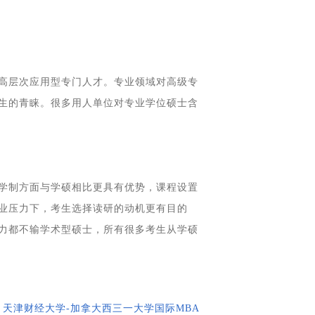
：
高层次应用型专门人才。专业领域对高级专
生的青睐。很多用人单位对专业学位硕士含
学制方面与学硕相比更具有优势，课程设置
业压力下，考生选择读研的动机更有目的
力都不输学术型硕士，所有很多考生从学硕
：
天津财经大学-加拿大西三一大学国际MBA