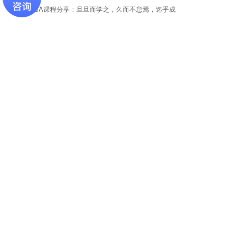
国际MBA课程分享：旦旦而学之，久而不怠焉，迄乎成
2019-10-30
国际MBA课程纪实：既需要理科生严缜的逻辑思维，也需要文科生
的形象思维
2019-10-30
最新资讯
项目咨询、课程试听
若您对项目有兴趣或者任何疑问，请留下您的信息，我们将会