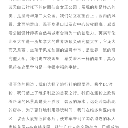
蓝天白云衬托下的伊丽莎白女王公园，展现的则是静态的
美，是温哥华第二大公园。我们站立在望台上，园内的风
景、北面的群山、温哥华港口以及市中心皆收眼底，感叹
着公园设计师将自然与城市合而为一的创造力。英属哥伦
比亚大学是一所加拿大的世界级顶尖研究型大学，它庞大
而又秀丽，坐落于风光如画的温哥华市，是世界一流的研
究型大学。我们走在校园里，感受着不一样的氛围，真心
觉得在这里学习是一件很幸福的事情。
温哥华的周边，我们选择了旅行社的跟团游。乘坐BC渡
轮，我们踏上了维多利亚的赏花之行。我们在渡轮上欣赏
着路途的风景真是美不胜收，碧蓝的海水，远处若隐若现
的密林。为了更好地利用游玩时间，我们在维多利亚内港
区、议会大厦拍照留念后，便乘车来到了闻名遐迩的私人
家族花园--布查特花园。经过几代人的辛勤努力，已经成为