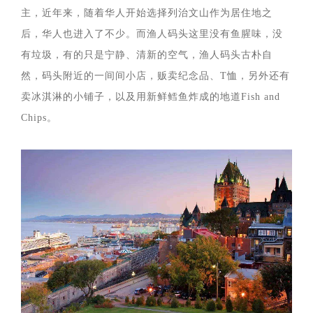
主，近年来，随着华人开始选择列治文山作为居住地之
后，华人也进入了不少。而渔人码头这里没有鱼腥味，没
有垃圾，有的只是宁静、清新的空气，渔人码头古朴自
然，码头附近的一间间小店，贩卖纪念品、T恤，另外还有
卖冰淇淋的小铺子，以及用新鲜鳕鱼炸成的地道Fish and
Chips。