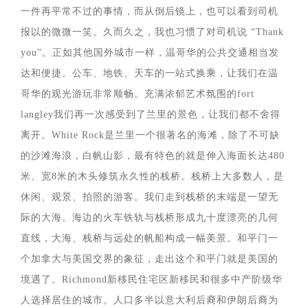
一件再平常不过的事情，而从倒后镜上，也可以看到司机
报以的微微一笑。久而久之，我也习惯了对司机说 “Thank
you”。正如其他国外城市一样，温哥华的公共交通相当发
达和便捷。公车、地铁、天车的一站式换乘，让我们在温
哥华的观光游玩非常顺畅。充满浓郁艺术氛围的fort
langley我们再一次感受到了兰里的景色，让我们都不舍得
离开。White Rock是兰里一个很著名的海滩，除了不可缺
的沙滩海浪，白帆山影，最有特色的就是伸入海面长达480
米、宽8米的木头修筑永久性的栈桥。栈桥上大多数人，是
休闲、观景、拍照的游客。我们走到栈桥的末端是一望无
际的大海。海边的火车铁轨与栈桥形成九十度漂亮的几何
直线，大海、栈桥与远处的帆船构成一幅美景。和平门一
个加拿大与美国交界的象征，走出这个和平门就是美国的
境遇了。Richmond新移民住宅区新移民和很多中产阶级华
人选择居住的城市。人口多半以意大利后裔和伊朗后裔为