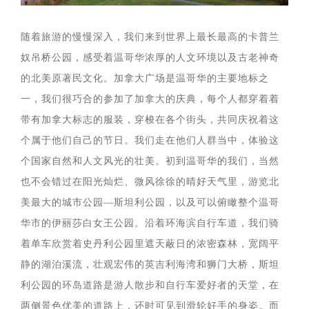
随着旅游的慢慢深入，我们来到世界上最长最高的卡普兰
奴吊桥公园，感受着温哥华浓厚的人文环境以及古老神奇
的北美原著民文化。加拿大广场是温哥华的主要地标之
一，我们很巧合的参加了加拿大的庆典，每个人都穿着着
带有加拿大标志的服装，穿梭在各个街头，共同庆祝着这
个属于他们自己的节日。我们走在他们人群当中，体验这
个国家自然和人文风光的壮美。初到温哥华的我们，当然
也不会错过在阳光灿烂、微风徐徐的晴好天气里，游览北
美最大的城市公园—斯坦利公园，以及可以俯瞰整个温哥
华市的伊丽莎白女王公园。沿着环海滨自行车道，我们骑
着单车欣赏着史丹利公园里遮天蔽日的浓密森林，宽阔平
静的湖泊溪流，壮观宏伟的英吉利海湾和狮门大桥，斯坦
利公园的环岛道路是游人散步和自行车爱好者的天堂，在
两侧景色优美的道路上，还时可见到滑轮好手的身姿。而