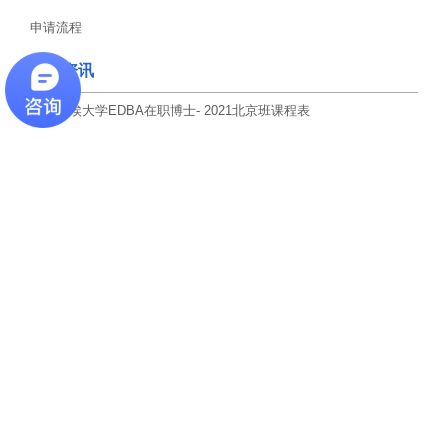
申请流程
项目资讯
蒙彼利埃大学EDBA在职博士- 2021北京班课程表
2020-05-18
蒙彼利埃大学EDBA在职博士北京班《战略、创新与竞合》丨课程预
告
2020-05-18
在职博士是一群什么样的人？ 有什么难度？ 那获取国外在职博士学
位容易吗？
2020-05-18
2021年12月丨蒙彼利埃大学在职博士课程《市场：销售与客户关
系》
2020-05-18
2020级蒙彼利埃大学在职博士《市场营销理论与模型》课程结束 学
员：实用性很强
2020-05-18