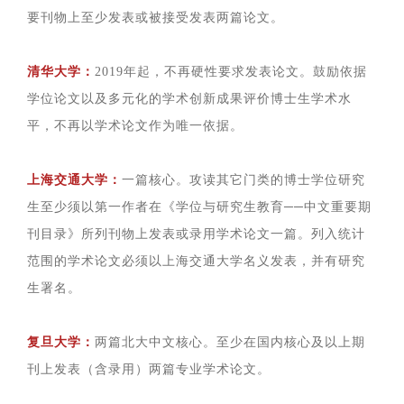
要刊物上至少发表或被接受发表两篇论文。
清华大学：
2019年起，不再硬性要求发表论文。鼓励依据
学位论文以及多元化的学术创新成果评价博士生学术水
平，不再以学术论文作为唯一依据。
上海交通大学：
一篇核心。攻读其它门类的博士学位研究
生至少须以第一作者在《学位与研究生教育──中文重要期
刊目录》所列刊物上发表或录用学术论文一篇。列入统计
范围的学术论文必须以上海交通大学名义发表，并有研究
生署名。
复旦大学：
两篇北大中文核心。至少在国内核心及以上期
刊上发表（含录用）两篇专业学术论文。