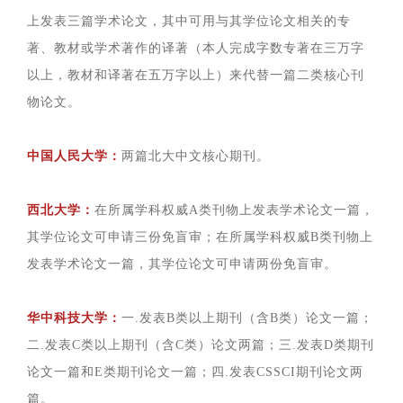
上发表三篇学术论文，其中可用与其学位论文相关的专
著、教材或学术著作的译著（本人完成字数专著在三万字
以上，教材和译著在五万字以上）来代替一篇二类核心刊
物论文。
中国人民大学：
两篇北大中文核心期刊。
西北大学：
在所属学科权威A类刊物上发表学术论文一篇，
其学位论文可申请三份免盲审；在所属学科权威B类刊物上
发表学术论文一篇，其学位论文可申请两份免盲审。
华中科技大学：
一.发表B类以上期刊（含B类）论文一篇；
二.发表C类以上期刊（含C类）论文两篇；三.发表D类期刊
论文一篇和E类期刊论文一篇；四.发表CSSCI期刊论文两
篇。