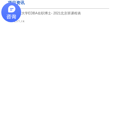
项目资讯
蒙彼利埃大学EDBA在职博士- 2021北京班课程表
2019-12-18
蒙彼利埃大学EDBA在职博士北京班《战略、创新与竞合》丨课程预
告
2019-12-18
在职博士是一群什么样的人？ 有什么难度？ 那获取国外在职博士学
位容易吗？
2019-12-18
2021年12月丨蒙彼利埃大学在职博士课程《市场：销售与客户关
系》
2019-12-18
2020级蒙彼利埃大学在职博士《市场营销理论与模型》课程结束 学
员：实用性很强
2019-12-18
项目资讯