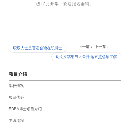
级12月开学，欢迎报名垂询。
上一篇：
下一篇：
职场人士是否适合读在职博士
论文投稿细节大公开 这五点必须了解
项目介绍
学校情况
项目优势
EDBA博士项目介绍
申请流程