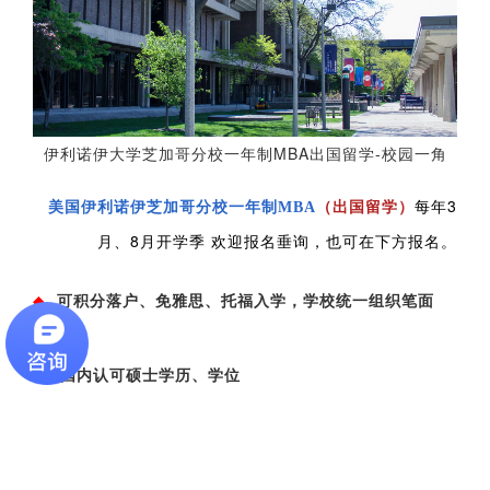
伊利诺伊大学芝加哥分校一年制MBA出国留学-校园一角
（出国留学）
每年3
美国伊利诺伊芝加哥分校
一年制MBA
月、8月开学季 欢迎报名垂询，也可在下方报名。
◆
可积分落户、
免雅思、托福入学，
学校统一组织笔面
试。
◆
国内认可硕士学历、学位
◆
随行家属安排人性化
◆
一年制学习-节省时间成本，强化英语能力